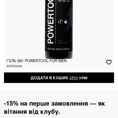
ГЕЛЬ 3В1 POWERTOOL FOR MEN
ANTISOCIAL
ГЕЛЬ 3В1 POWERTOOL FOR MEN
ANTISOCIAL
₴
711
₴
790
ДОДАТИ В КОШИК
ДОДАТИ В КОШИК
₴
711
₴
790
-15% на перше замовлення — як
вітання від клубу.