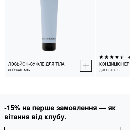
ЛОСЬЙОН-СУФЛЕ ДЛЯ ТІЛА
КОНДИЦІОНЕ
ЛЕҐУСАНТАЛЬ
ДИКА ВАНІЛЬ
ЛОСЬЙОН-СУФЛЕ ДЛЯ ТІЛА
КОНДИЦІОНЕР
₴
650
ДОДАТИ В КОШИК
ДОДАТИ
ЛЕҐУСАНТАЛЬ
ДИКА ВАНІЛЬ
-15% на перше замовлення — як
вітання від клубу.