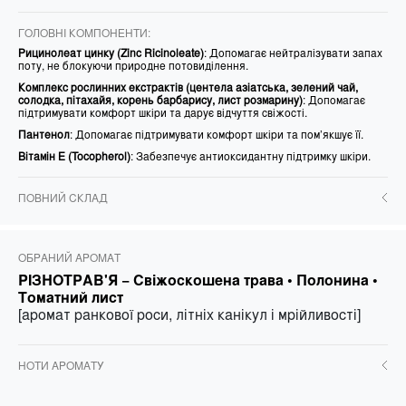
ГОЛОВНІ КОМПОНЕНТИ:
Рицинолеат цинку (Zinc Ricinoleate)
: Допомагає нейтралізувати запах
поту, не блокуючи природне потовиділення.
Комплекс рослинних екстрактів (центела азіатська, зелений чай,
солодка, пітахайя, корень барбарису, лист розмарину)
: Допомагає
підтримувати комфорт шкіри та дарує відчуття свіжості.
Пантенол
: Допомагає підтримувати комфорт шкіри та пом’якшує її.
Вітамін Е (Tocopherol)
: Забезпечує антиоксидантну підтримку шкіри.
ПОВНИЙ СКЛАД
ОБРАНИЙ АРОМАТ
РІЗНОТРАВ'Я −
Свіжоскошена трава • Полонина •
Томатний лист
[аромат ранкової роси, літніх канікул і мрійливості]
НОТИ АРОМАТУ