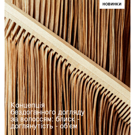
НОВИНКИ
Концепція
бездоганного догляду
за волоссям: блиск -
доглянутість - об'єм