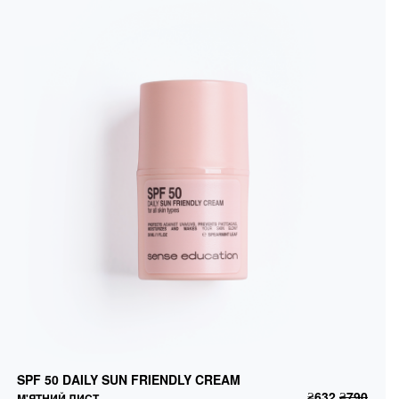
SPF 50 DAILY SUN FRIENDLY CREAM
М'ЯТНИЙ ЛИСТ
SPF 50 DAILY SUN FRIENDLY CREAM
₴
632
₴
790
ДОДАТИ В КОШИК
₴
632
₴
790
М'ЯТНИЙ ЛИСТ