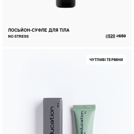
ЛОСЬЙОН-СУФЛЕ ДЛЯ ТІЛА
NO STRESS
ЛОСЬЙОН-СУФЛЕ ДЛЯ ТІЛА
₴
520
₴
650
ДОДАТИ В КОШИК
₴
520
₴
650
NO STRESS
ЧУТЛИВІ ТЕРМІНИ