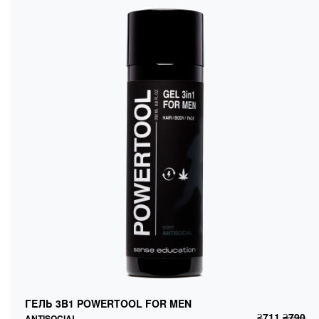
ГЕЛЬ 3В1 POWERTOOL FOR MEN
ANTISOCIAL
ГЕЛЬ 3В1 POWERTOOL FOR MEN
₴
711
₴
790
ДОДАТИ В КОШИК
₴
711
₴
790
ANTISOCIAL