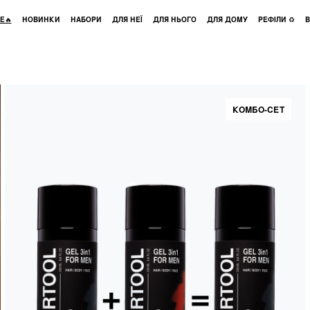
E🔥
НОВИНКИ
НАБОРИ
ДЛЯ НЕЇ
ДЛЯ НЬОГО
ДЛЯ ДОМУ
РЕФІЛИ ♻️
В
КОМБО-СЕТ