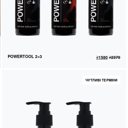
POWERTOOL 2=3
POWERTOOL 2=3
₴
1580
₴
2370
ДОДАТИ В КОШИК
₴
1580
₴
2370
ЧУТЛИВІ ТЕРМІНИ