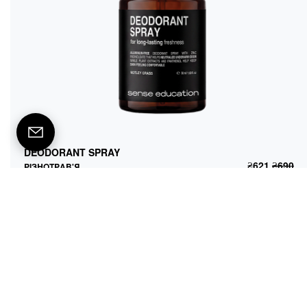
DEODORANT SPRAY
РІЗНОТРАВ'Я
DEODORANT SPRAY
₴
621
₴
690
ДОДАТИ В КОШИК
₴
621
₴
690
РІЗНОТРАВ'Я
ЧУТЛИВІ ТЕРМІНИ