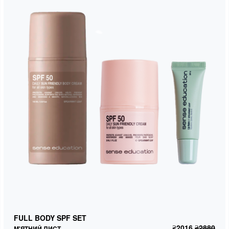
FULL BODY SPF SET
М'ЯТНИЙ ЛИСТ
FULL BODY SPF SET
₴
2016
₴
2880
ДОДАТИ В КОШИК
₴
2016
₴
2880
М'ЯТНИЙ ЛИСТ