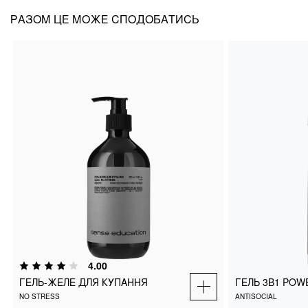
РАЗОМ ЦЕ МОЖЕ СПОДОБАТИСЬ
ГЕЛЬ-ЖЕЛЕ ДЛЯ КУПАННЯ
ГЕЛЬ 3В1 P
NO STRESS
ANTISOCIAL
4.00
ГЕЛЬ-ЖЕЛЕ ДЛЯ КУПАННЯ
ГЕЛЬ 3В1 POW
₴
1500
ДОДАТИ В КОШИК
ДОДАТИ
NO STRESS
ANTISOCIAL