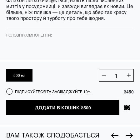
Флакон легко очищується, навіть після численних
миттів у посудомийці, й завжди виглядає як новий. Це
більше, ніж пляшка — це деталь, що зберігає красу
твого простору й турботу про тебе щодня.
ГОЛОВНІ КОМПОНЕНТИ:
500 мл
Рефіл-
пляшка
для
₴
450
ПІДПИСУЙТЕСЯ ТА ЗАОЩАДЖУЙТЕ 10%
мила
кількість
ДОДАТИ В КОШИК
₴
500
ВАМ ТАКОЖ СПОДОБАЄТЬСЯ