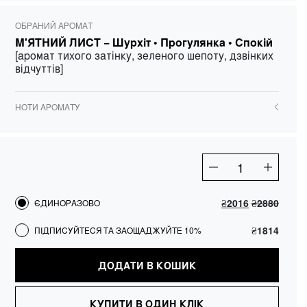
ОБРАНИЙ АРОМАТ
М'ЯТНИЙ ЛИСТ −
Шурхіт • Прогулянка • Спокій
[аромат тихого затінку, зеленого шепоту, дзвінких
відчуттів]
НОТИ АРОМАТУ
Full
body
spf
₴
2016
₴
2880
ЄДИНОРАЗОВО
set
кількість
₴
1814
ПІДПИСУЙТЕСЯ ТА ЗАОЩАДЖУЙТЕ 10%
ДОДАТИ В КОШИК
КУПИТИ В ОДИН КЛІК