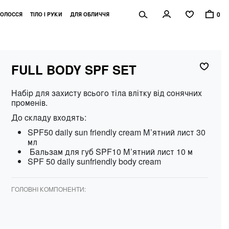
0
ОЛОССЯ
ТІЛО І РУКИ
ДЛЯ ОБЛИЧЧЯ
FULL BODY SPF SET
Набір для захисту всього тіла влітку від сонячних
променів.
До складу входять:
SPF50 daily sun friendly cream М’ятний лист 30
мл
Бальзам для губ SPF10 М’ятний лист 10 м
SPF 50 daily sunfriendly body cream
ГОЛОВНІ КОМПОНЕНТИ: