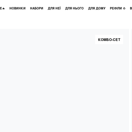
E🔥
НОВИНКИ
НАБОРИ
ДЛЯ НЕЇ
ДЛЯ НЬОГО
ДЛЯ ДОМУ
РЕФІЛИ ♻️
В
КОМБО-СЕТ