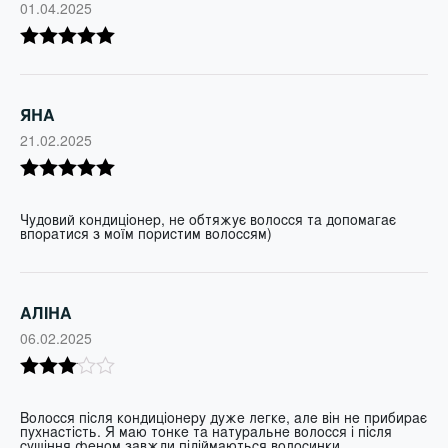
01.04.2025
Оцінено в
5
з 5
ЯНА
21.02.2025
Оцінено в
5
з 5
Чудовий кондиціонер, не обтяжує волосся та допомагає
впоратися з моїм пористим волоссям)
АЛІНА
06.02.2025
Оцінено
в
3
з 5
Волосся після кондиціонеру дуже легке, але він не прибирає
пухнастість. Я маю тонке та натуральне волосся і після
сушіння феном завжди підіймаються волосинки.