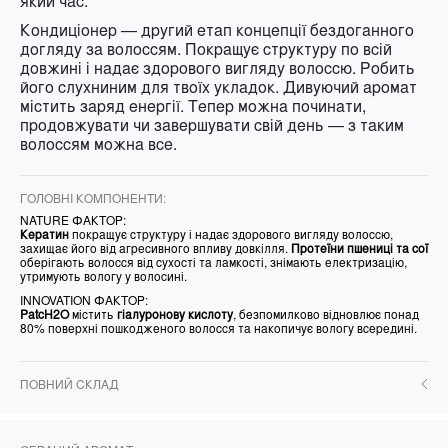
який час.
Кондиціонер — другий етап концепції бездоганного
догляду за волоссям. Покращує структуру по всій
довжині і надає здорового вигляду волоссю. Робить
його слухниним для твоїх укладок. Дивуючий аромат
містить заряд енергії. Тепер можна починати,
продовжувати чи завершувати свій день — з таким
волоссям можна все.
ГОЛОВНІ КОМПОНЕНТИ:
NATURE ФАКТОР:
Кератин
покращує структуру і надає здорового вигляду волоссю,
захищає його від агресивного впливу довкілля.
Протеїни пшениці та сої
оберігають волосся від сухості та ламкості, знімають електризацію,
утримують вологу у волосині.
INNOVATION ФАКТОР:
PatcH2O
містить
гіалуронову кислоту
, безпомилково відновлює понад
80% поверхні пошкодженого волосся та накопичує вологу всередині.
ПОВНИЙ СКЛАД