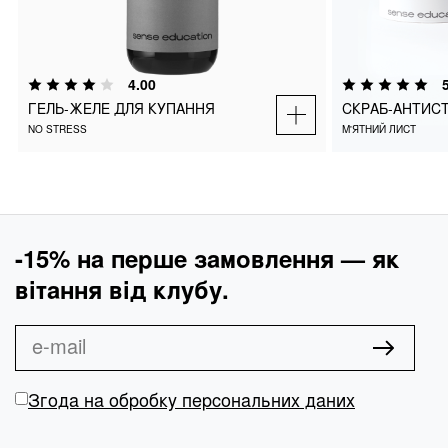
ГЕЛЬ-ЖЕЛЕ ДЛЯ КУПАННЯ
СКРАБ-АНТИС
NO STRESS
М'ЯТНИЙ ЛИСТ
4.00
ГЕЛЬ-ЖЕЛЕ ДЛЯ КУПАННЯ
СКРАБ-АНТИСТ
₴
1500
ДОДАТИ В КОШИК
ДОДА
NO STRESS
М'ЯТНИЙ ЛИСТ
-15% на перше замовлення — як
вітання від клубу.
Згода на обробку персональних даних