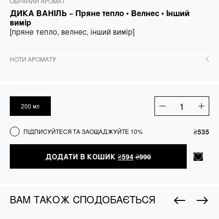
ОБРАНИЙ АРОМАТ
ДИКА ВАНІЛЬ −
Пряне тепло • Велнес • Інший
вимір
[пряне тепло, велнес, інший вимір]
НОТИ АРОМАТУ
200 мл
Кондиціонер
для
волосся
₴
535
ПІДПИСУЙТЕСЯ ТА ЗАОЩАДЖУЙТЕ 10%
кількість
ДОДАТИ В КОШИК
₴
594
₴
990
ВАМ ТАКОЖ СПОДОБАЄТЬСЯ