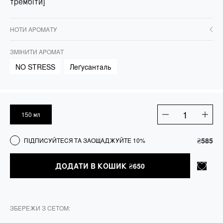
трембіти]
НОТИ АРОМАТУ
ЗМІНИТИ АРОМАТ
NO STRESS
Леґусанталь
150 мл
Лосьйон
для
тіла
₴
585
ПІДПИСУЙТЕСЯ ТА ЗАОЩАДЖУЙТЕ 10%
суфле
кількість
ДОДАТИ В КОШИК
₴
650
ЗБЕРЕЖИ З СЕТОМ: