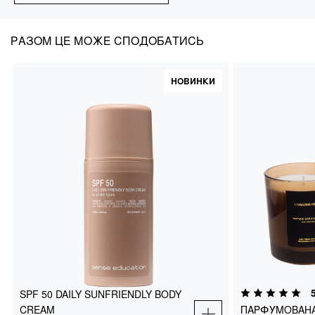
РАЗОМ ЦЕ МОЖЕ СПОДОБАТИСЬ
НОВИНКИ
SPF 50 DAILY SUNFRIENDLY BODY
CREAM
ПАРФУМОВАН
М'ЯТНИЙ ЛИСТ
СІМЕЙНЕ СВЯТО
SPF 50 DAILY SUNFRIENDLY BODY
CREAM
ПАРФУМОВАНА
₴
1200
₴
1500
ДОДАТИ В КОШИК
ДОДАТИ 