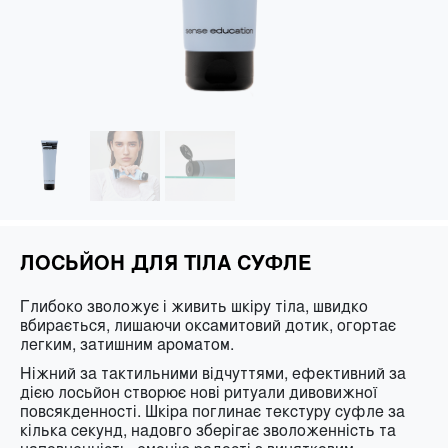
ЛОСЬЙОН ДЛЯ ТІЛА СУФЛЕ
Глибоко зволожує і живить шкіру тіла, швидко
вбирається, лишаючи оксамитовий дотик, огортає
легким, затишним ароматом.
Ніжний за тактильними відчуттями, ефективний за
дією лосьйон створює нові ритуали дивовижної
повсякденності. Шкіра поглинає текстуру суфле за
кілька секунд, надовго зберігає зволоженність та