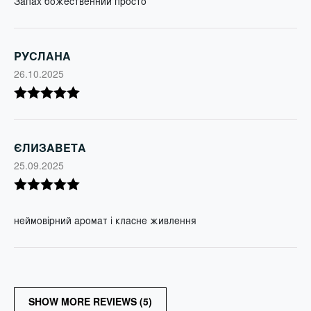
Запах божественний просто
РУСЛАНА
26.10.2025
Оцінено в
5
з 5
ЄЛИЗАВЕТА
25.09.2025
Оцінено в
5
з 5
неймовірний аромат і класне живлення
SHOW MORE REVIEWS (5)