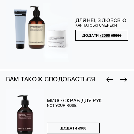
ДЛЯ НЕЇ, З ЛЮБОВ'Ю
КАРПАТСЬКІ СМЕРЕКИ
ДОДАТИ
₴
3060
₴
3600
ВАМ ТАКОЖ СПОДОБАЄТЬСЯ
ТИМЧАСОВІ ТАТУ З СЕНСАМИ
МИЛО-СКРАБ ДЛЯ РУК
RELAX & СOOLING GEL
КОНДИЦІОНЕР ДЛЯ ВОЛОССЯ
NOT YOUR ROSE
HERBAL MIX
ДИКА ВАНІЛЬ
ДОДАТИ
ДОДАТИ
₴
594
₴
₴
₴
250
900
690
₴
990