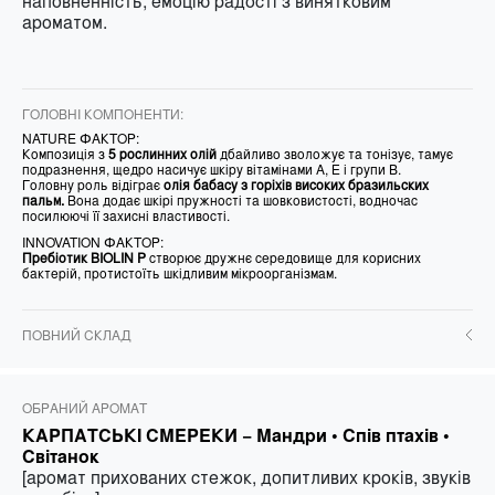
наповненність, емоцію радості з винятковим
ароматом.
ГОЛОВНІ КОМПОНЕНТИ:
NATURE ФАКТОР:
Композиція з
5 рослинних олій
дбайливо зволожує та тонізує, тамує
подразнення, щедро насичує шкіру вітамінами А, Е і групи В.
Головну роль відіграє
олія бабасу з горіхів високих бразильских
пальм.
Вона додає шкірі пружності та шовковистості, водночас
посилюючі її захисні властивості.
INNOVATION ФАКТОР:
Пребіотик BIOLIN P
створює дружнє середовище для корисних
бактерій, протистоїть шкідливим мікроорганізмам.
ПОВНИЙ СКЛАД
ОБРАНИЙ АРОМАТ
КАРПАТСЬКІ СМЕРЕКИ −
Мандри • Спів птахів •
Світанок
[аромат прихованих стежок, допитливих кроків, звуків